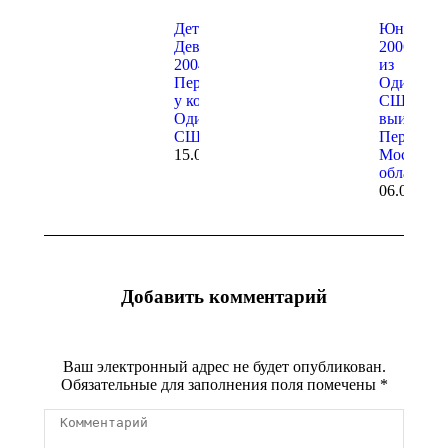
Детская лига.
Юноши
Девушки
2006-2007
2004-2005 гр.
из
Первое место
Одинцовс
у команды
СШОР
Одинцовской
выиграли
СШОР
Первенст
15.03.2020
Московск
области-2
06.03.202
Добавить комментарий
Ваш электронный адрес не будет опубликован.
Обязательные для заполнения поля помечены
*
Комментарий