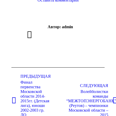
Оставить комментарий
Автор:
admin
Навигация
ПРЕДЫДУЩАЯ
по
Финал
записям
СЛЕДУЮЩАЯ
первенства
Московской
Волейболистки
области 2014-
команды
2015гг. (Детская
“МЕЖТОПЭНЕРГОБАНК
Предыдущая
Следующая
лига), юноши
(Реутов) – чемпионки
запись:
запись:
2002-2003 гр.
Московской области –
ДО
2015