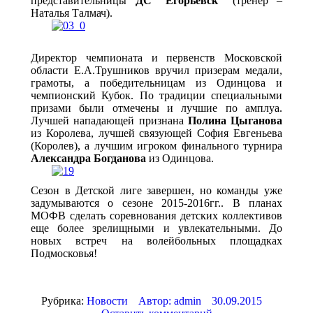
представительницы
ДС “Егорьевск”
(тренер –
Наталья Талмач).
Директор чемпионата и первенств Московской
области Е.А.Трушников вручил призерам медали,
грамоты, а победительницам из Одинцова и
чемпионский Кубок. По традиции специальными
призами были отмечены и лучшие по амплуа.
Лучшей нападающей признана
Полина Цыганова
из Королева, лучшей связующей София Евгеньева
(Королев), а лучшим игроком финального турнира
Александра Богданова
из Одинцова.
Сезон в Детской лиге завершен, но команды уже
задумываются о сезоне 2015-2016гг.. В планах
МОФВ сделать соревнования детских коллективов
еще более зрелищными и увлекательными. До
новых встреч на волейбольных площадках
Подмосковья!
Рубрика:
Новости
Автор:
admin
30.09.2015