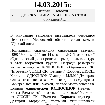
14.03.2015г.
Вы здесь:
Главная
Новости
ДЕТСКАЯ ЛИГА ЗАВЕРШИЛА СЕЗОН.
Финальный…
В минувшие выходные завершилось очередное
Первенство Московской области среди команд
“Детской лиги”.
Последними сильнейших определили девушки
1998-1999 гр. С 11 по 14 марта в ДО “Покровское”
(Одинцовский р-н) прошли игры финального тура
в этой возрастной группе. Награды разыграли
шесть команд – КСДЮСШОР г.Одинцово, ДС
“Егорьевск”, ДСШ СК “Вымпел” Королев, ДЮСШ
Коломна, СДЮСШОР “Дмитров М.Б.М” Дмитров,
СДЮСШОР по ИВС МО (отд. в г.Одинцово).
Выиграв все пять матчей, первое место завоевала
команда
одинцовской КСДЮСШОР
(тренер –
Елена Романенко), вторыми стали волейболистки
из ДЮСШ СК “Вымпел”
Королев
(тренер –
Дмитрий Моргунов), третьими финишировали